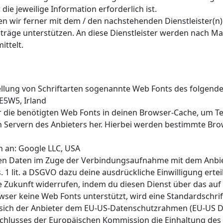
 die jeweilige Information erforderlich ist.
en wir ferner mit dem / den nachstehenden Dienstleister(n
träge unterstützen. An diese Dienstleister werden nach 
ttelt.
tellung von Schriftarten sogenannte Web Fonts des folgende
E5W5, Irland
er die benötigten Web Fonts in deinen Browser-Cache, um T
en Servern des Anbieters her. Hierbei werden bestimmte Bro
 an: Google LLC, USA
n Daten im Zuge der Verbindungsaufnahme mit dem Anbiet
1 lit. a DSGVO dazu deine ausdrückliche Einwilligung erteil
ie Zukunft widerrufen, indem du diesen Dienst über das auf 
rowser keine Web Fonts unterstützt, wird eine Standardschr
 sich der Anbieter dem EU-US-Datenschutzrahmen (EU-US D
schlusses der Europäischen Kommission die Einhaltung de