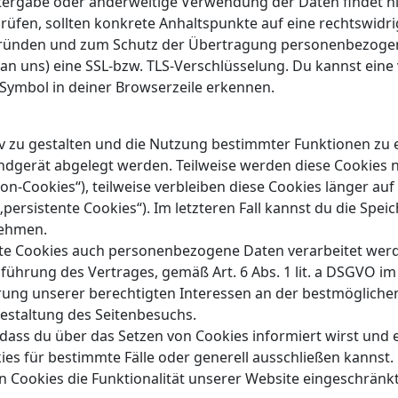
tergabe oder anderweitige Verwendung der Daten findet nich
prüfen, sollten konkrete Anhaltspunkte auf eine rechtswid
sgründen und zum Schutz der Übertragung personenbezogen
 an uns) eine SSL-bzw. TLS-Verschlüsselung. Du kannst eine
-Symbol in deiner Browserzeile erkennen.
v zu gestalten und die Nutzung bestimmter Funktionen zu 
 Endgerät abgelegt werden. Teilweise werden diese Cookies
ion-Cookies“), teilweise verbleiben diese Cookies länger a
„persistente Cookies“). Im letzteren Fall kannst du die Spe
nehmen.
zte Cookies auch personenbezogene Daten verarbeitet werde
ührung des Vertrages, gemäß Art. 6 Abs. 1 lit. a DSGVO im F
hrung unserer berechtigten Interessen an der bestmöglichen
estaltung des Seitenbesuchs.
 dass du über das Setzen von Cookies informiert wirst un
s für bestimmte Fälle oder generell ausschließen kannst.
n Cookies die Funktionalität unserer Website eingeschränkt