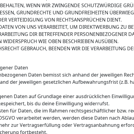
RBEHALTEN, WENN WIR ZWINGENDE SCHUTZWÜRDIGE GRÜ
RESSEN, GRUNDRECHTE UND GRUNDFREIHEITEN ÜBERWIEG
ER VERTEIDIGUNG VON RECHTSANSPRÜCHEN DIENT.
TEN VON UNS VERARBEITET, UM DIREKTWERBUNG ZU BETR
ERARBEITUNG DIR BETREFFENDER PERSONENBEZOGENER D
N WIDERSPRUCH WIE OBEN BESCHRIEBEN AUSÜBEN.
SRECHT GEBRAUCH, BEENDEN WIR DIE VERARBEITUNG DE
ogener Daten
nbezogenen Daten bemisst sich anhand der jeweiligen Rec
hand der jeweiligen gesetzlichen Aufbewahrungsfrist (z.B. h
nen Daten auf Grundlage einer ausdrücklichen Einwilligun
speichert, bis du deine Einwilligung widerrufst.
sten für Daten, die im Rahmen rechtsgeschäftlicher bzw. r
. b DSGVO verarbeitet werden, werden diese Daten nach Abl
 mehr zur Vertragserfüllung oder Vertragsanbahnung erford
icherung fortbesteht.