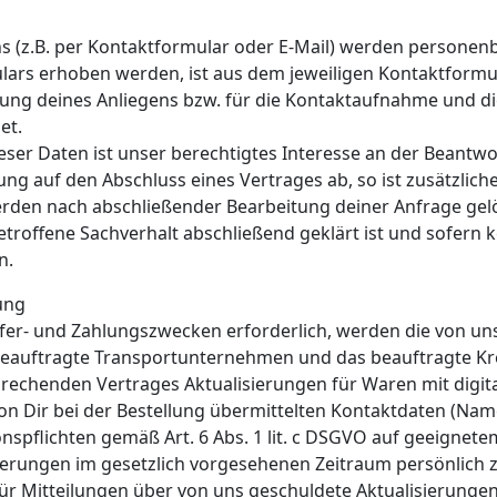
 (z.B. per Kontaktformular oder E-Mail) werden persone
lars erhoben werden, ist aus dem jeweiligen Kontaktformul
ung deines Anliegens bzw. für die Kontaktaufnahme und d
et.
eser Daten ist unser berechtigtes Interesse an der Beantw
erung auf den Abschluss eines Vertrages ab, so ist zusätzli
werden nach abschließender Bearbeitung deiner Anfrage gelös
roffene Sachverhalt abschließend geklärt ist und sofern k
n.
ung
iefer- und Zahlungszwecken erforderlich, werden die von
 beauftragte Transportunternehmen und das beauftragte Kre
prechenden Vertrages Aktualisierungen für Waren mit digita
on Dir bei der Bestellung übermittelten Kontaktdaten (Name
nspflichten gemäß Art. 6 Abs. 1 lit. c DSGVO auf geeigne
ierungen im gesetzlich vorgesehenen Zeitraum persönlich 
ür Mitteilungen über von uns geschuldete Aktualisierung