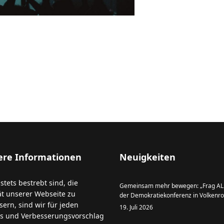
gen: Tag der offenen Tür im Knotenpunkt
ere Informationen
Neuigkeiten
stets bestrebt sind, die
Gemeinsam mehr bewegen: „Frag ALE
ät unserer Webseite zu
der Demokratiekonferenz in Volkenr
sern, sind wir für jeden
19. Juli 2026
s und Verbesserungsvorschlag