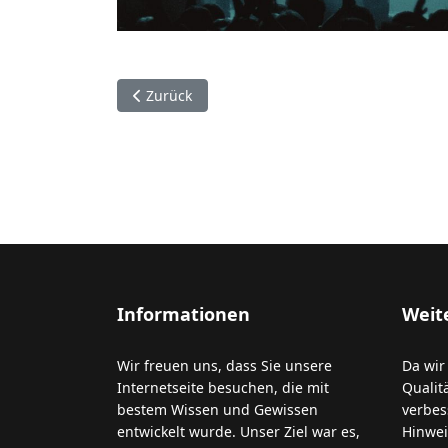
Vorheriger Beitrag: Ein Haus voller Begegnun
Zurück
Informationen
Weit
Wir freuen uns, dass Sie unsere
Da wir 
Internetseite besuchen, die mit
Qualit
bestem Wissen und Gewissen
verbes
entwickelt wurde. Unser Ziel war es,
Hinwei