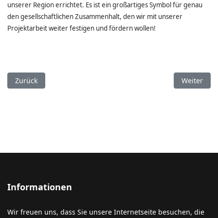
unserer Region errichtet. Es ist ein großartiges Symbol für genau
den gesellschaftlichen Zusammenhalt, den wir mit unserer
Projektarbeit weiter festigen und fördern wollen!
Vorheriger Beitrag: „Frag ALEX!“ beim Tag des Baumes im Nat
Nächster B
Zurück
Weiter
Informationen
Wir freuen uns, dass Sie unsere Internetseite besuchen, die